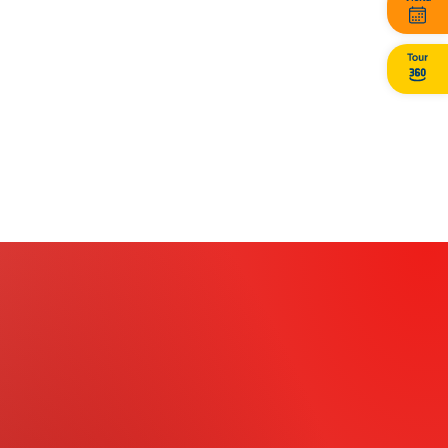
competições escolares promovidas por
diferentes instituições em todo o país. No
Colégio Santo Agostinho, essas oportunidades
são compartilhadas pelos professores ao longo
do ano, oferecendo aos alunos experiências
desafiadoras que contribuem para o
desenvolvimento de seus conhecimentos.