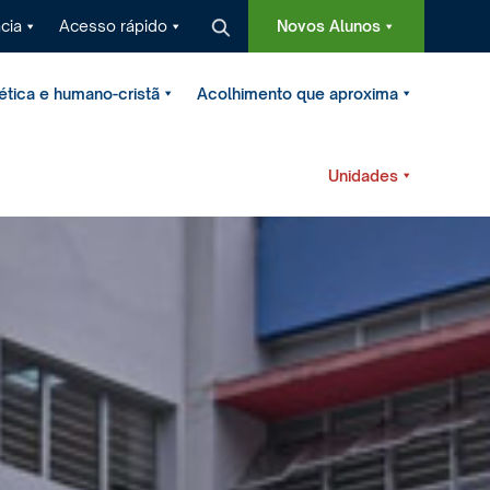
cia
Acesso rápido
Novos Alunos
tica e humano-cristã
Acolhimento que aproxima
Unidades