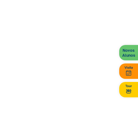
uma comunidade esquecida na história do
município.”
Além disso, Cida ressaltou o papel da sociedade
civil:
“Sou grata às famílias que apoiaram, à
comunidade que assinou petições e incentivou a
Novos
mobilização ao longo de mais de três anos. Essa
Alunos
conquista representa o amor que temos pelo
Parque Cataguás
, tão importante para nossa
cidade.”
Voz dos estudantes e
professores
Para
Maria Eduarda França
, estudante da 1ª série
do Ensino Médio, o projeto foi transformador:
“Ao estudar sobre o movimento bandeirantista e
a história de Fernão Dias, entendi que não fazia