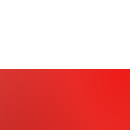
marcar minha vida para sempre.”
Legado para Contagem e Betim
A mudança representa o
primeiro espaço público
de Contagem e Betim com nome indígena
, um
marco histórico para a valorização dos povos
originários e para a preservação ambiental.