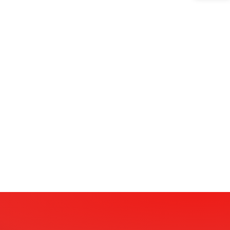
râneos.
squisa, eles escolhem as
seus sonhos e expectativas
cia
, como
UFMG, PUC, FIAP,
entre outras.
mo Medicina, Direito,
, Cinema, Odontologia,
poníveis no Campus.