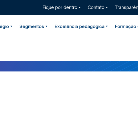
Fique por dentro
Contato
Transparên
égio
Segmentos
Excelência pedagógica
Formação é