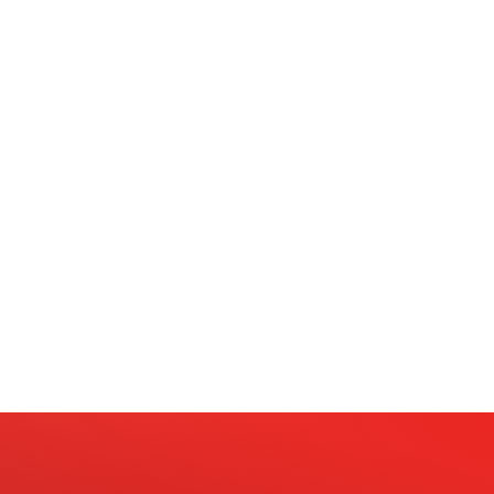
stratégico, criatividade e inovação aos anseios contempo
tir do interesse dos próprios estudantes. Por meio de pe
am explorar, tornando cada edição única e alinhada aos 
uma escolha que a gente faz no presente
.
nas
em parceria com
16 instituições de ensino de referên
, INSPER, Milton Campos, Dom Helder, Ciências Médicas
, 
iferentes áreas do conhecimento e mais de
30 cursos
, co
itetura, Jornalismo, Inteligência Artificial, Jogos Digitais
ito mais.
rição foram enviadas via Agenda Edu e também estão dis