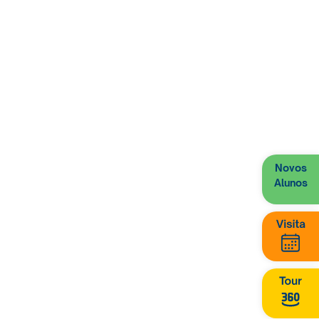
Novos
Alunos
 uma edição da
Jornada das
sino Fundamental à 3ª série
issionalizante Santo
 ações dos
Projetos de Vida
agostiniana capazes de