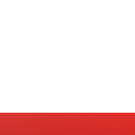
responder com diferencial e
A Jornada é construída a par
áreas e os cursos que desej
de futuro. Afinal,
o futuro é 
👉 Em 2025, serão
150 ofici
Inspirali UniBH, FDC, IBMEC
As atividades contemplam d
Engenharias, Psicologia, Arqu
Veterinária, Fisioterapia e mu
📲 As informações para insc