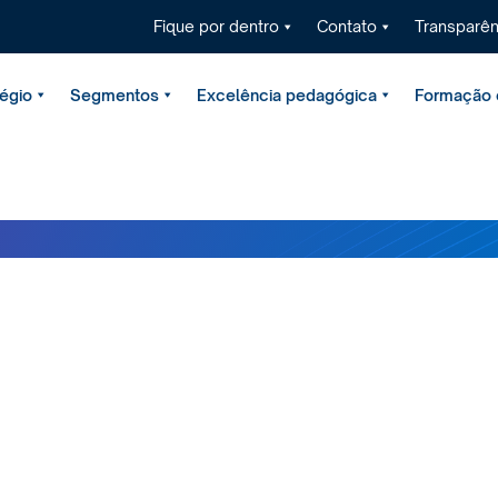
Fique por dentro
Contato
Transparên
égio
Segmentos
Excelência pedagógica
Formação é