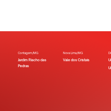
ma educação que integra desenvolvimento acadêmico, es
as fotos do evento!
Contagem/MG
Nova Lima/MG
D
Jardim Riacho das
Vale dos Cristais
U
Pedras
U