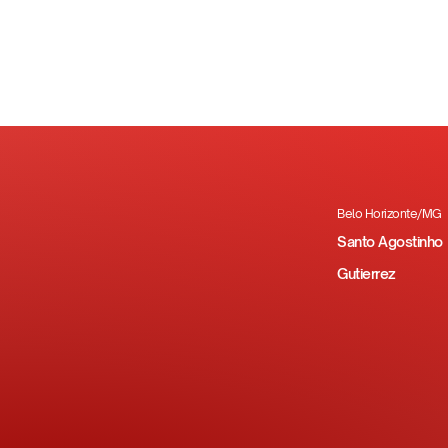
Santo Agostinho constrói u
Clique aqui e confira todas 
Belo Horizonte/MG
Santo Agostinho
Gutierrez