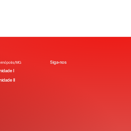
portivo e humano.
Siga-nos
ivinópolis/MG
nidade I
nidade II