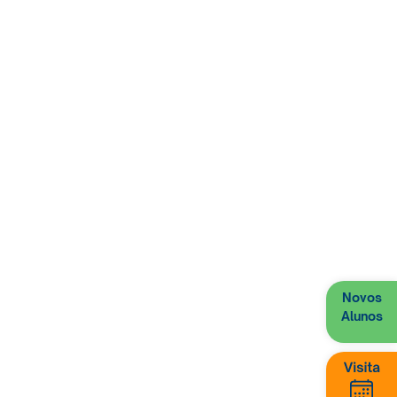
 esse espírito que o Colégio
as
equipes esportivas
e
Novos
ásios.
Alunos
ndo os laços construídos ao
tivo de solidariedade.