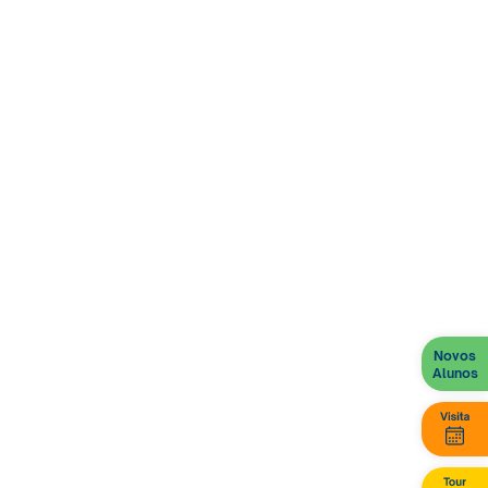
indicados traduz abertura e características
essenciais que contribuem para uma boa
ambiência no espaço escolar.
Foi uma manhã de muito aprendizado e partilha,
onde os estudantes puderam contribuir
efetivamente para a construção de relações
éticas e respeitosas no ambiente escolar.
Quer conhecer o Programa de Convivência Ética?
Clique aqui e saiba mais
.
Confira como foi esse momento especial com os
estudantes:
Novos
Alunos